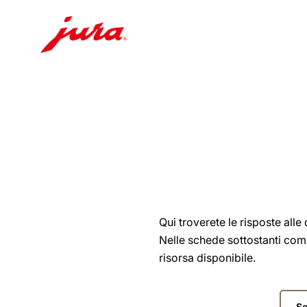
Passare
al
contenuto
Passare
alla
ricerca
Qui troverete le risposte all
Nelle schede sottostanti comp
risorsa disponibile.
Sele