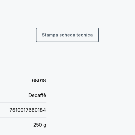
Stampa scheda tecnica
68018
Decaffè
7610917680184
250 g